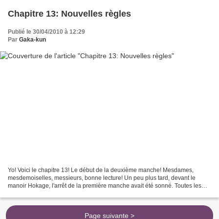
Chapitre 13: Nouvelles règles
Publié le 30/04/2010 à 12:29
Par
Gaka-kun
Yo! Voici le chapitre 13! Le début de la deuxième manche! Mesdames,
mesdemoiselles, messieurs, bonne lecture! Un peu plus tard, devant le
manoir Hokage, l'arrêt de la première manche avait été sonné. Toutes les
équipes étaient revenues, et attendaient...
Page suivante >