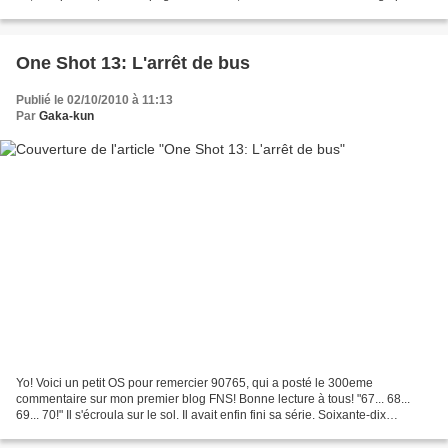
le lire (et j'espère que...
One Shot 13: L'arrêt de bus
Publié le 02/10/2010 à 11:13
Par
Gaka-kun
Yo! Voici un petit OS pour remercier 90765, qui a posté le 300eme
commentaire sur mon premier blog FNS! Bonne lecture à tous! "67... 68...
69... 70!" Il s'écroula sur le sol. Il avait enfin fini sa série. Soixante-dix
pompes pour se réveiller le matin......