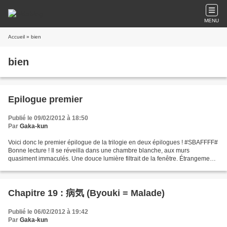
MENU
Accueil
» bien
bien
Epilogue premier
Publié le 09/02/2012 à 18:50
Par
Gaka-kun
Voici donc le premier épilogue de la trilogie en deux épilogues ! #SBAFFFF#
Bonne lecture ! Il se réveilla dans une chambre blanche, aux murs
quasiment immaculés. Une douce lumière filtrait de la fenêtre. Étrangement,
il avait l'impression qu'un poids...
Chapitre 19 : 病気 (Byouki = Malade)
Publié le 06/02/2012 à 19:42
Par
Gaka-kun