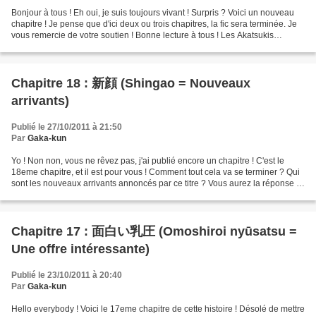
Bonjour à tous ! Eh oui, je suis toujours vivant ! Surpris ? Voici un nouveau
chapitre ! Je pense que d'ici deux ou trois chapitres, la fic sera terminée. Je
vous remercie de votre soutien ! Bonne lecture à tous ! Les Akatsukis
joignirent donc leurs forces...
Chapitre 18 : 新顔 (Shingao = Nouveaux
arrivants)
Publié le 27/10/2011 à 21:50
Par
Gaka-kun
Yo ! Non non, vous ne rêvez pas, j'ai publié encore un chapitre ! C'est le
18eme chapitre, et il est pour vous ! Comment tout cela va se terminer ? Qui
sont les nouveaux arrivants annoncés par ce titre ? Vous aurez la réponse à
cette dernière question...
Chapitre 17 : 面白い乳圧 (Omoshiroi nyūsatsu =
Une offre intéressante)
Publié le 23/10/2011 à 20:40
Par
Gaka-kun
Hello everybody ! Voici le 17eme chapitre de cette histoire ! Désolé de mettre