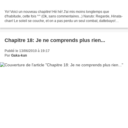
Yo! Voici un nouveau chapitre! Hé hé! J'ai mis moins longtemps que
d'habitude, cette fois ^^ (Ok, sans commentaires...) Naruto: Regarde, Hinata-
chan! Le soleil se couche, et on a pas perdu un seul combat, dattebayo!
Hinata: ... Naruto: Ah... On doit partager...
Chapitre 18: Je ne comprends plus rien...
Publié le 13/06/2010 à 19:17
Par
Gaka-kun