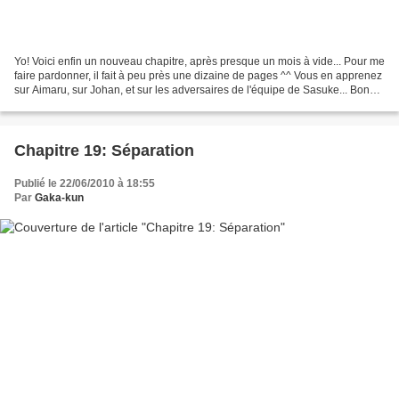
Yo! Voici enfin un nouveau chapitre, après presque un mois à vide... Pour me
faire pardonner, il fait à peu près une dizaine de pages ^^ Vous en apprenez
sur Aimaru, sur Johan, et sur les adversaires de l'équipe de Sasuke... Bonne
lecture à tous! Johan...
Chapitre 19: Séparation
Publié le 22/06/2010 à 18:55
Par
Gaka-kun