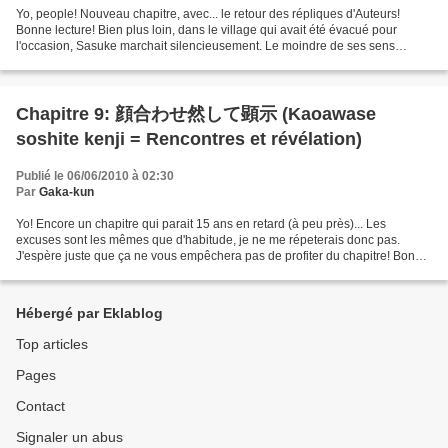
Yo, people! Nouveau chapitre, avec... le retour des répliques d'Auteurs!
Bonne lecture! Bien plus loin, dans le village qui avait été évacué pour
l'occasion, Sasuke marchait silencieusement. Le moindre de ses sens
étaient à l'affut du plus infime mouvement....
Chapitre 9: 顔合わせ然して顕示 (Kaoawase
soshite kenji = Rencontres et révélation)
Publié le 06/06/2010 à 02:30
Par
Gaka-kun
Yo! Encore un chapitre qui parait 15 ans en retard (à peu près)... Les
excuses sont les mêmes que d'habitude, je ne me répeterais donc pas.
J'espère juste que ça ne vous empêchera pas de profiter du chapitre! Bonne
lecture, everybody! Tous: Hai! Johan:...
Hébergé par Eklablog
Top articles
Pages
Contact
Signaler un abus