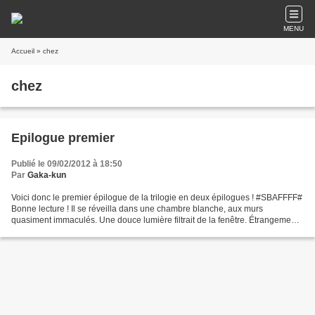
MENU
Accueil
» chez
chez
Epilogue premier
Publié le 09/02/2012 à 18:50
Par
Gaka-kun
Voici donc le premier épilogue de la trilogie en deux épilogues ! #SBAFFFF#
Bonne lecture ! Il se réveilla dans une chambre blanche, aux murs
quasiment immaculés. Une douce lumière filtrait de la fenêtre. Étrangement,
il avait l'impression qu'un poids...