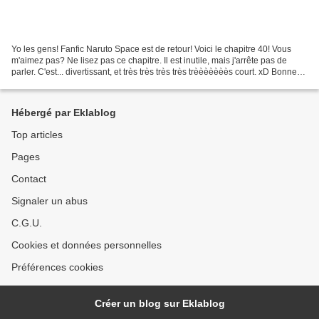
Yo les gens! Fanfic Naruto Space est de retour! Voici le chapitre 40! Vous
m'aimez pas? Ne lisez pas ce chapitre. Il est inutile, mais j'arrête pas de
parler. C'est... divertissant, et très très très très trèèèèèèès court. xD Bonne
lecture! Kiba parlait...
Hébergé par Eklablog
Top articles
Pages
Contact
Signaler un abus
C.G.U.
Cookies et données personnelles
Préférences cookies
Créer un blog sur Eklablog