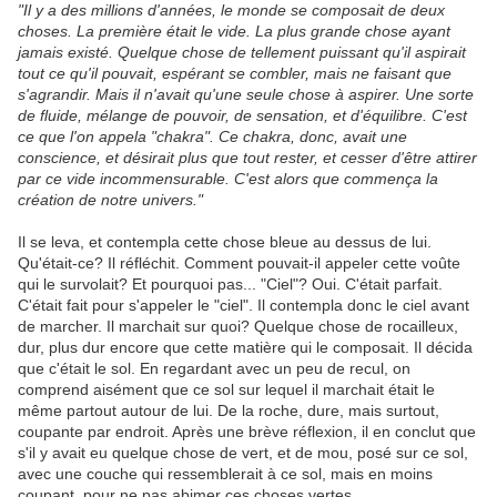
"Il y a des millions d'années, le monde se composait de deux
choses. La première était le vide. La plus grande chose ayant
jamais existé. Quelque chose de tellement puissant qu'il aspirait
tout ce qu'il pouvait, espérant se combler, mais ne faisant que
s'agrandir. Mais il n'avait qu'une seule chose à aspirer. Une sorte
de fluide, mélange de pouvoir, de sensation, et d'équilibre. C'est
ce que l'on appela "chakra". Ce chakra, donc, avait une
conscience, et désirait plus que tout rester, et cesser d'être attirer
par ce vide incommensurable. C'est alors que commença la
création de notre univers."
Il se leva, et contempla cette chose bleue au dessus de lui.
Qu'était-ce? Il réfléchit. Comment pouvait-il appeler cette voûte
qui le survolait? Et pourquoi pas... "Ciel"? Oui. C'était parfait.
C'était fait pour s'appeler le "ciel". Il contempla donc le ciel avant
de marcher. Il marchait sur quoi? Quelque chose de rocailleux,
dur, plus dur encore que cette matière qui le composait. Il décida
que c'était le sol. En regardant avec un peu de recul, on
comprend aisément que ce sol sur lequel il marchait était le
même partout autour de lui. De la roche, dure, mais surtout,
coupante par endroit. Après une brève réflexion, il en conclut que
s'il y avait eu quelque chose de vert, et de mou, posé sur ce sol,
avec une couche qui ressemblerait à ce sol, mais en moins
coupant, pour ne pas abimer ces choses vertes...