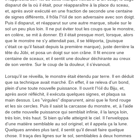
disparut de la où il était, pour réapparaître à la place du sceau,
et, après avoir exécuté en une fraction de seconde une centaine
de signes différents, il frôla l'½il de son adversaire avec son doigt.
Puis il disparut, et réapparut sur une autre marque, située sur le
sol un peu plus loin. Il ne put éviter tout les coups que le monstre,
en colère, se mit à donner. Et il était presque mort, lorsque, alors
que le monstre ne s'y attendait pas, il se téléporta, (puisque
c'était ce qu'il faisait depuis la première marque), juste derrière la
tête du Jūbi, et posa un doigt sur son crâne. Il fit encore une
centaine de sceaux, et il sentit une douleur déchirante au creux
de son ventre. Sur le coup de la douleur, il s'évanouit.
Lorsqu'il se réveilla, le monstre était étendu par terre. Il en déduit
que sa technique avait marché. En effet, il se releva d'un bond,
plein d'une toute nouvelle puissance. Il ouvrit l'½il du Biju, et,
après avoir réfléchit, il exécuta quelques signes, et plaqua sa
main dessus. Les "virgules" disparurent, ainsi que le fond rouge
et les six cercles. Puis il saisit la carcasse du monstre, et, à l'aide
de cette nouvelle puissance qui semblait infinie, il la lança loin,
très loin, très haut. Si bien qu'elle atteignit le ciel. Il l'enveloppa
d'une matière semblable au sol originel, et il appela ça la lune.
Quelques années plus tard, il sentit qu'il devait faire quelque
chose. Il traça des lignes sur le sol, semblables à deux hommes