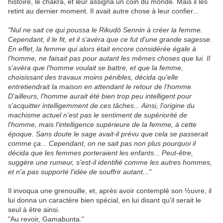
histoire, le chakra, et leur assigna un coin du monde. Mais il les
retint au dernier moment. Il avait autre chose à leur confier...
"Nul ne sait ce qui poussa le Rikudō Sennin à créer la femme.
Cependant, il le fit, et il s'avéra que ce fut d'une grande sagesse.
En effet, la femme qui alors était encore considérée égale à
l'homme, ne faisait pas pour autant les mêmes choses que lui. Il
s'avéra que l'homme voulait se battre, et que la femme,
choisissant des travaux moins pénibles, décida qu'elle
entretiendrait la maison en attendant le retour de l'homme.
D'ailleurs, l'homme aurait été bien trop peu intelligent pour
s'acquitter intelligemment de ces tâches... Ainsi, l'origine du
machisme actuel n'est pas le sentiment de supériorité de
l'homme, mais l'intelligence supérieure de la femme, à cette
époque. Sans doute le sage avait-il prévu que cela se passerait
comme ça... Cependant, on ne sait pas non plus pourquoi il
décida que les femmes porteraient les enfants... Peut-être,
suggère une rumeur, s'est-il identifié comme les autres hommes,
et n'a pas supporté l'idée de souffrir autant..."
Il invoqua une grenouille, et, après avoir contemplé son ½uvre, il
lui donna un caractère bien spécial, en lui disant qu'il serait le
seul à être ainsi.
"Au revoir, Gamabunta."