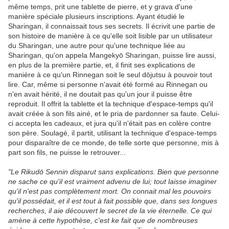
même temps, prit une tablette de pierre, et y grava d'une
manière spéciale plusieurs inscriptions. Ayant étudié le
Sharingan, il connaissait tous ses secrets. Il écrivit une partie de
son histoire de manière à ce qu'elle soit lisible par un utilisateur
du Sharingan, une autre pour qu'une technique liée au
Sharingan, qu'on appela Mangekyō Sharingan, puisse lire aussi,
en plus de la première partie, et, il finit ses explications de
manière à ce qu'un Rinnegan soit le seul dōjutsu à pouvoir tout
lire. Car, même si personne n'avait été formé au Rinnegan ou
n'en avait hérité, il ne doutait pas qu'un jour il puisse être
reproduit. Il offrit la tablette et la technique d'espace-temps qu'il
avait créée à son fils ainé, et le pria de pardonner sa faute. Celui-
ci accepta les cadeaux, et jura qu'il n'était pas en colère contre
son père. Soulagé, il partit, utilisant la technique d'espace-temps
pour disparaître de ce monde, de telle sorte que personne, mis à
part son fils, ne puisse le retrouver...
"Le Rikudō Sennin disparut sans explications. Bien que personne
ne sache ce qu'il est vraiment advenu de lui; tout laisse imaginer
qu'il n'est pas complètement mort. On connait mal les pouvoirs
qu'il possédait, et il est tout à fait possible que, dans ses longues
recherches, il aie découvert le secret de la vie éternelle. Ce qui
amène à cette hypothèse, c'est ke fait que de nombreuses