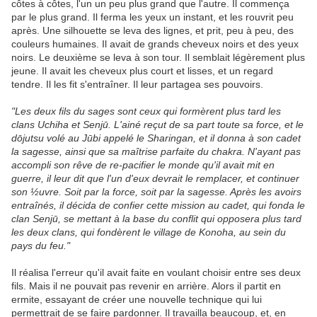
côtes à côtes, l'un un peu plus grand que l'autre. Il commença
par le plus grand. Il ferma les yeux un instant, et les rouvrit peu
après. Une silhouette se leva des lignes, et prit, peu à peu, des
couleurs humaines. Il avait de grands cheveux noirs et des yeux
noirs. Le deuxième se leva à son tour. Il semblait légèrement plus
jeune. Il avait les cheveux plus court et lisses, et un regard
tendre. Il les fit s'entraîner. Il leur partagea ses pouvoirs.
"Les deux fils du sages sont ceux qui formèrent plus tard les
clans Uchiha et Senjū. L'ainé reçut de sa part toute sa force, et le
dōjutsu volé au Jūbi appelé le Sharingan, et il donna à son cadet
la sagesse, ainsi que sa maîtrise parfaite du chakra. N'ayant pas
accompli son rêve de re-pacifier le monde qu'il avait mit en
guerre, il leur dit que l'un d'eux devrait le remplacer, et continuer
son ½uvre. Soit par la force, soit par la sagesse. Après les avoirs
entraînés, il décida de confier cette mission au cadet, qui fonda le
clan Senjū, se mettant à la base du conflit qui opposera plus tard
les deux clans, qui fondèrent le village de Konoha, au sein du
pays du feu."
Il réalisa l'erreur qu'il avait faite en voulant choisir entre ses deux
fils. Mais il ne pouvait pas revenir en arrière. Alors il partit en
ermite, essayant de créer une nouvelle technique qui lui
permettrait de se faire pardonner. Il travailla beaucoup, et, en