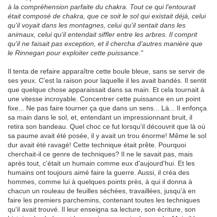
à la compréhension parfaite du chakra. Tout ce qui l'entourait
était composé de chakra, que ce soit le sol qui existait déjà, celui
qu'il voyait dans les montagnes, celui qu'il sentait dans les
animaux, celui qu'il entendait siffler entre les arbres. Il comprit
qu'il ne faisait pas exception, et il chercha d'autres manière que
le Rinnegan pour exploiter cette puissance."
Il tenta de refaire apparaître cette boule bleue, sans se servir de
ses yeux. C'est la raison pour laquelle il les avait bandés. Il sentit
que quelque chose apparaissait dans sa main. Et cela tournait à
une vitesse incroyable. Concentrer cette puissance en un point
fixe... Ne pas faire tourner ça que dans un sens... Là... Il enfonça
sa main dans le sol, et, entendant un impressionnant bruit, il
retira son bandeau. Quel choc ce fut lorsqu'il découvrit que là où
sa paume avait été posée, il y avait un trou énorme! Même le sol
dur avait été ravagé! Cette technique était prête. Pourquoi
cherchait-il ce genre de techniques? Il ne le savait pas, mais
après tout, c'était un humain comme eux d'aujourd'hui. Et les
humains ont toujours aimé faire la guerre. Aussi, il créa des
hommes, comme lui à quelques points près, à qui il donna à
chacun un rouleau de feuilles séchées, travaillées, jusqu'à en
faire les premiers parchemins, contenant toutes les techniques
qu'il avait trouvé. Il leur enseigna sa lecture, son écriture, son