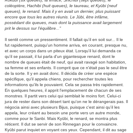
Rokubi (six queues), la limace, Shichibi (sept queues), le
coléoptère, Hachibi (huit queues), le taureau, et Kyūbi (neuf
queues), le renard. Mais il y en avait un dernier, plus puissant
encore que tous les autres réunis. Le Jūbi, être infâme,
possédant dix queues, mais dont la puissance avait largement
prit le dessus sur l'équilibre..."
Il sentit comme un pressentiment. Il fallait qu'il en soit sur... Il le
fut rapidement, puisqu'un homme arriva, en courant, presque nu,
et avec un corps dans un piteux état. Lorsqu'il lui demanda ce
qu'il se passait, il lui parla d'un gigantesque renard, dont le
nombre de queues était de neuf, qui avait ravagé son habitation,
sa femme et ses enfants. Il comprit que ce n'était pas le seul être
de la sorte. Il y en avait donc. Il décida de créer une espèce
spécifique, qu'il appela chiens, pour rechercher toutes les
informations qu'ils le pouvaient. Cela se passa très rapidement.
En quelques heures, il apprit l'emplacement de chacun de ses
monstres. Il partit vers celui qui semblait le moins fort. Celui-ci
jura de rester dans son désert tant qu'on ne le dérangerais pas. Il
négocia ainsi avec plusieurs Bijus, puisque c'est ainsi qu'il les
appela, leur créant au besoin une porte vers un autre monde,
comme pour le Sanbi. Mais Kyūbi, le renard, se montra plus
réticent. Il dut se servir de son Rinnegan pour le convaincre.
Kyūbi parut inquiet en voyant ces yeux. Cependant, il dit au sage