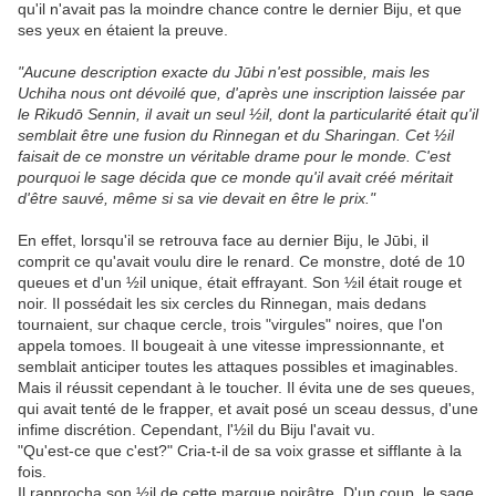
qu'il n'avait pas la moindre chance contre le dernier Biju, et que
ses yeux en étaient la preuve.
"Aucune description exacte du Jūbi n'est possible, mais les
Uchiha nous ont dévoilé que, d'après une inscription laissée par
le Rikudō Sennin, il avait un seul ½il, dont la particularité était qu'il
semblait être une fusion du Rinnegan et du Sharingan. Cet ½il
faisait de ce monstre un véritable drame pour le monde. C'est
pourquoi le sage décida que ce monde qu'il avait créé méritait
d'être sauvé, même si sa vie devait en être le prix."
En effet, lorsqu'il se retrouva face au dernier Biju, le Jūbi, il
comprit ce qu'avait voulu dire le renard. Ce monstre, doté de 10
queues et d'un ½il unique, était effrayant. Son ½il était rouge et
noir. Il possédait les six cercles du Rinnegan, mais dedans
tournaient, sur chaque cercle, trois "virgules" noires, que l'on
appela tomoes. Il bougeait à une vitesse impressionnante, et
semblait anticiper toutes les attaques possibles et imaginables.
Mais il réussit cependant à le toucher. Il évita une de ses queues,
qui avait tenté de le frapper, et avait posé un sceau dessus, d'une
infime discrétion. Cependant, l'½il du Biju l'avait vu.
"Qu'est-ce que c'est?" Cria-t-il de sa voix grasse et sifflante à la
fois.
Il rapprocha son ½il de cette marque noirâtre. D'un coup, le sage