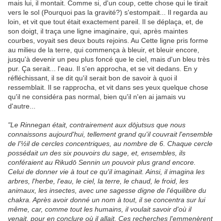
mais lui, il montait. Comme si, d'un coup, cette chose qui le tirait
vers le sol (Pourquoi pas la gravité?) s'estompait... Il regarda au
loin, et vit que tout était exactement pareil. Il se déplaça, et, de
son doigt, il traça une ligne imaginaire, qui, après maintes
courbes, voyait ses deux bouts rejoins. Au Cette ligne pris forme
au milieu de la terre, qui commença à bleuir, et bleuir encore,
jusqu'à devenir un peu plus foncé que le ciel, mais d'un bleu très
pur. Ça serait... l'eau. Il s'en approcha, et se vit dedans. En y
réfléchissant, il se dit qu'il serait bon de savoir à quoi il
ressemblait. Il se rapprocha, et vit dans ses yeux quelque chose
qu'il ne considéra pas normal, bien qu'il n'en ai jamais vu
d'autre...
"Le Rinnegan était, contrairement aux dōjutsus que nous
connaissons aujourd'hui, tellement grand qu'il couvrait l'ensemble
de l'½il de cercles concentriques, au nombre de 6. Chaque cercle
possédait un des six pouvoirs du sage, et, ensembles, ils
conféraient au Rikudō Sennin un pouvoir plus grand encore.
Celui de donner vie à tout ce qu'il imaginait. Ainsi, il imagina les
arbres, l'herbe, l'eau, le ciel, la terre, le chaud, le froid, les
animaux, les insectes, avec une sagesse digne de l'équilibre du
chakra. Après avoir donné un nom à tout, il se concentra sur lui
même, car, comme tout les humains, il voulait savoir d'où il
venait, pour en conclure où il allait. Ces recherches l'emmenèrent