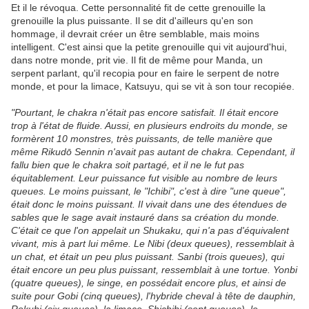
Et il le révoqua. Cette personnalité fit de cette grenouille la
grenouille la plus puissante. Il se dit d'ailleurs qu'en son
hommage, il devrait créer un être semblable, mais moins
intelligent. C'est ainsi que la petite grenouille qui vit aujourd'hui,
dans notre monde, prit vie. Il fit de même pour Manda, un
serpent parlant, qu'il recopia pour en faire le serpent de notre
monde, et pour la limace, Katsuyu, qui se vit à son tour recopiée.
"Pourtant, le chakra n'était pas encore satisfait. Il était encore
trop à l'état de fluide. Aussi, en plusieurs endroits du monde, se
formèrent 10 monstres, très puissants, de telle manière que
même Rikudō Sennin n'avait pas autant de chakra. Cependant, il
fallu bien que le chakra soit partagé, et il ne le fut pas
équitablement. Leur puissance fut visible au nombre de leurs
queues. Le moins puissant, le "Ichibi", c'est à dire "une queue",
était donc le moins puissant. Il vivait dans une des étendues de
sables que le sage avait instauré dans sa création du monde.
C'était ce que l'on appelait un Shukaku, qui n'a pas d'équivalent
vivant, mis à part lui même. Le Nibi (deux queues), ressemblait à
un chat, et était un peu plus puissant. Sanbi (trois queues), qui
était encore un peu plus puissant, ressemblait à une tortue. Yonbi
(quatre queues), le singe, en possédait encore plus, et ainsi de
suite pour Gobi (cinq queues), l'hybride cheval à tête de dauphin,