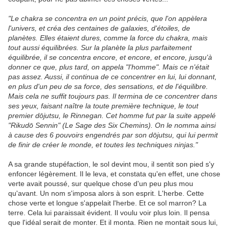
"Le chakra se concentra en un point précis, que l'on appèlera
l'univers, et créa des centaines de galaxies, d'étoiles, de
planètes. Elles étaient dures, comme la force du chakra, mais
tout aussi équilibrées. Sur la planète la plus parfaitement
équilibrée, il se concentra encore, et encore, et encore, jusqu'à
donner ce que, plus tard, on appela "l'homme". Mais ce n'était
pas assez. Aussi, il continua de ce concentrer en lui, lui donnant,
en plus d'un peu de sa force, des sensations, et de l'équilibre.
Mais cela ne suffit toujours pas. Il termina de ce concentrer dans
ses yeux, faisant naître la toute première technique, le tout
premier dōjutsu, le Rinnegan. Cet homme fut par la suite appelé
"Rikudō Sennin" (Le Sage des Six Chemins). On le nomma ainsi
à cause des 6 pouvoirs engendrés par son dōjutsu, qui lui permit
de finir de créer le monde, et toutes les techniques ninjas."
A sa grande stupéfaction, le sol devint mou, il sentit son pied s'y
enfoncer légèrement. Il le leva, et constata qu'en effet, une chose
verte avait poussé, sur quelque chose d'un peu plus mou
qu'avant. Un nom s'imposa alors à son esprit. L'herbe. Cette
chose verte et longue s'appelait l'herbe. Et ce sol marron? La
terre. Cela lui paraissait évident. Il voulu voir plus loin. Il pensa
que l'idéal serait de monter. Et il monta. Rien ne montait sous lui,