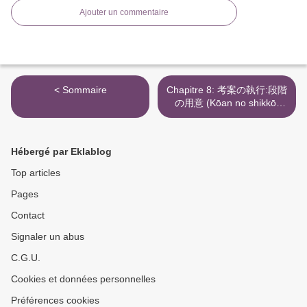
Ajouter un commentaire
< Sommaire
Chapitre 8: 考案の執行:段階
の用意 (Kōan no shikkō:
Dankai no Yōi = Exécution
du plan: Phase de
Préparation) >
Hébergé par Eklablog
Top articles
Pages
Contact
Signaler un abus
C.G.U.
Cookies et données personnelles
Préférences cookies